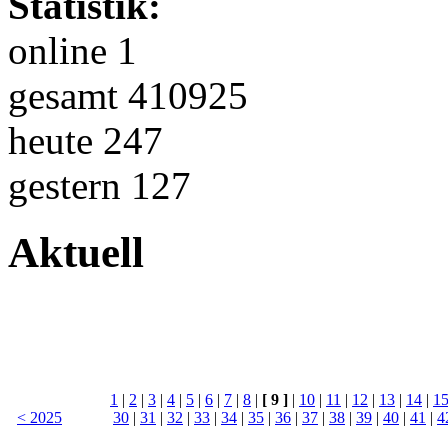
Statistik:
online 1
gesamt 410925
heute 247
gestern 127
Aktuell
1
|
2
|
3
|
4
|
5
|
6
|
7
|
8
|
[ 9 ]
|
10
|
11
|
12
|
13
|
14
|
1
< 2025
30
|
31
|
32
|
33
|
34
|
35
|
36
|
37
|
38
|
39
|
40
|
41
|
4