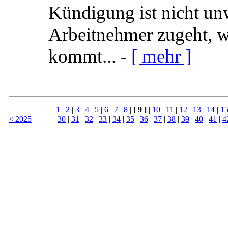
Kündigung ist nicht un
Arbeitnehmer zugeht, wä
kommt... -
[ mehr ]
1
|
2
|
3
|
4
|
5
|
6
|
7
|
8
|
[ 9 ]
|
10
|
11
|
12
|
13
|
14
|
1
< 2025
30
|
31
|
32
|
33
|
34
|
35
|
36
|
37
|
38
|
39
|
40
|
41
|
4