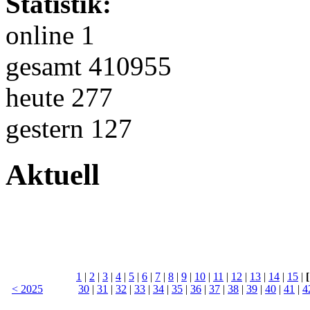
Statistik:
online 1
gesamt 410955
heute 277
gestern 127
Aktuell
1
|
2
|
3
|
4
|
5
|
6
|
7
|
8
|
9
|
10
|
11
|
12
|
13
|
14
|
15
|
[
< 2025
30
|
31
|
32
|
33
|
34
|
35
|
36
|
37
|
38
|
39
|
40
|
41
|
4