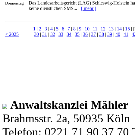
Das Landesarbeitsgericht (LAG) Schleswig-Holstein hat i
Donnerstag
keine dienstlichen SMS... -
[ mehr ]
1
|
2
|
3
|
4
|
5
|
6
|
7
|
8
|
9
|
10
|
11
|
12
|
13
|
14
|
15
|
[
< 2025
30
|
31
|
32
|
33
|
34
|
35
|
36
|
37
|
38
|
39
|
40
|
41
|
4
Anwaltskanzlei Mähler
Brahmsstr. 2a, 50935 Köln
Telefon: 0221 71 90 37 70 