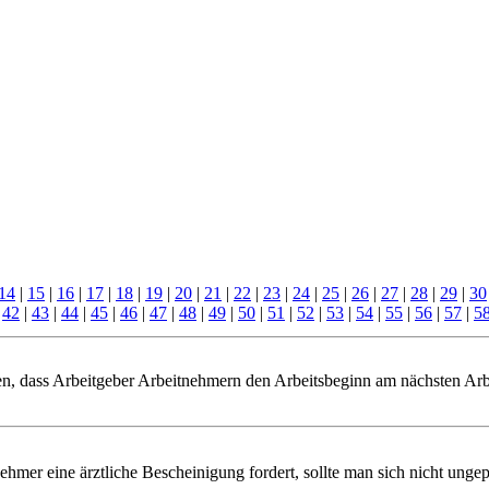
14
|
15
|
16
|
17
|
18
|
19
|
20
|
21
|
22
|
23
|
24
|
25
|
26
|
27
|
28
|
29
|
30
|
42
|
43
|
44
|
45
|
46
|
47
|
48
|
49
|
50
|
51
|
52
|
53
|
54
|
55
|
56
|
57
|
5
n, dass Arbeitgeber Arbeitnehmern den Arbeitsbeginn am nächsten Arbe
mer eine ärztliche Bescheinigung fordert, sollte man sich nicht ungepr