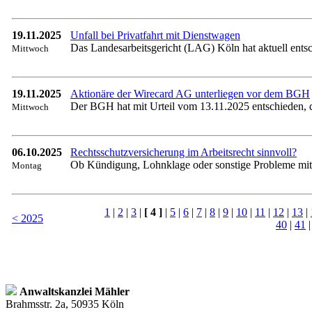
19.11.2025
Unfall bei Privatfahrt mit Dienstwagen
Das Landesarbeitsgericht (LAG) Köln hat aktuell entsc
Mittwoch
19.11.2025
Aktionäre der Wirecard AG unterliegen vor dem BGH
Der BGH hat mit Urteil vom 13.11.2025 entschieden, das
Mittwoch
06.10.2025
Rechtsschutzversicherung im Arbeitsrecht sinnvoll?
Ob Kündigung, Lohnklage oder sonstige Probleme mit dem
Montag
1
|
2
|
3
|
[ 4 ]
|
5
|
6
|
7
|
8
|
9
|
10
|
11
|
12
|
13
|
< 2025
40
|
41
Anwaltskanzlei Mähler
Brahmsstr. 2a, 50935 Köln