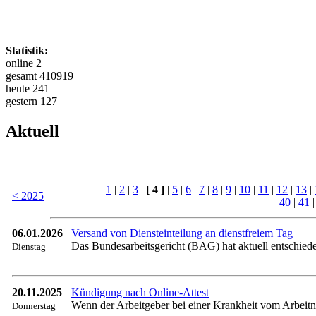
Statistik:
online 2
gesamt 410919
heute 241
gestern 127
Aktuell
1
|
2
|
3
|
[ 4 ]
|
5
|
6
|
7
|
8
|
9
|
10
|
11
|
12
|
13
|
< 2025
40
|
41
06.01.2026
Versand von Diensteinteilung an dienstfreiem Tag
Das Bundesarbeitsgericht (BAG) hat aktuell entschiede
Dienstag
20.11.2025
Kündigung nach Online-Attest
Wenn der Arbeitgeber bei einer Krankheit vom Arbeitneh
Donnerstag