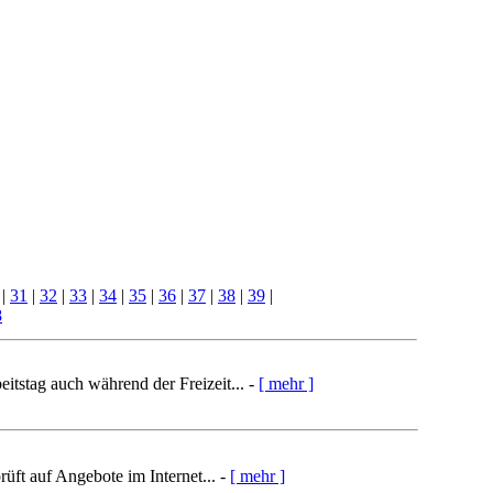
|
31
|
32
|
33
|
34
|
35
|
36
|
37
|
38
|
39
|
8
itstag auch während der Freizeit... -
[ mehr ]
üft auf Angebote im Internet... -
[ mehr ]