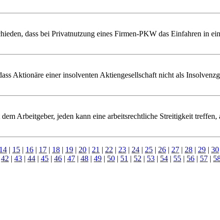
hieden, dass bei Privatnutzung eines Firmen-PKW das Einfahren in eine
s Aktionäre einer insolventen Aktiengesellschaft nicht als Insolvenzgl
 Arbeitgeber, jeden kann eine arbeitsrechtliche Streitigkeit treffen,
14
|
15
|
16
|
17
|
18
|
19
|
20
|
21
|
22
|
23
|
24
|
25
|
26
|
27
|
28
|
29
|
30
|
42
|
43
|
44
|
45
|
46
|
47
|
48
|
49
|
50
|
51
|
52
|
53
|
54
|
55
|
56
|
57
|
5