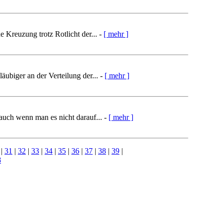
 Kreuzung trotz Rotlicht der... -
[ mehr ]
äubiger an der Verteilung der... -
[ mehr ]
 auch wenn man es nicht darauf... -
[ mehr ]
|
31
|
32
|
33
|
34
|
35
|
36
|
37
|
38
|
39
|
8