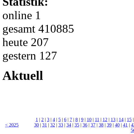
Statistik:
online 1
gesamt 410885
heute 207
gestern 127
Aktuell
1
|
2
|
3
|
4
|
5
|
6
|
7
|
8
|
9
|
10
|
11
|
12
|
13
|
14
|
15
< 2025
30
|
31
|
32
|
33
|
34
|
35
|
36
|
37
|
38
|
39
|
40
|
41
|
4
5