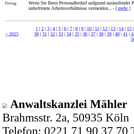
Wenn Sie Ihren Personalbedarf aufgrund auslaufender P
Freitag
unbefristete Arbeitsverhältnisse vermeiden... -
[ mehr ]
1
|
2
|
3
|
4
|
5
|
6
|
7
|
8
|
9
|
10
|
11
|
12
|
13
|
14
|
15
< 2025
30
|
31
|
32
|
33
|
34
|
35
|
36
|
37
|
38
|
39
|
40
|
41
|
4
5
Anwaltskanzlei Mähler
Brahmsstr. 2a, 50935 Köln
Telefon: 0221 71 90 37 70 