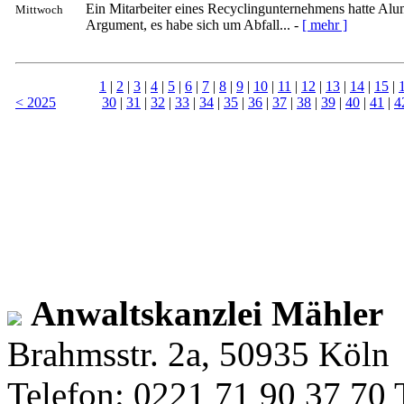
Ein Mitarbeiter eines Recyclingunternehmens hatte Alu
Mittwoch
Argument, es habe sich um Abfall... -
[ mehr ]
1
|
2
|
3
|
4
|
5
|
6
|
7
|
8
|
9
|
10
|
11
|
12
|
13
|
14
|
15
|
< 2025
30
|
31
|
32
|
33
|
34
|
35
|
36
|
37
|
38
|
39
|
40
|
41
|
4
Anwaltskanzlei Mähler
Brahmsstr. 2a, 50935 Köln
Telefon: 0221 71 90 37 70 