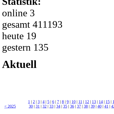
Statistik:
online 3
gesamt 411193
heute 19
gestern 135
Aktuell
1
|
2
|
3
|
4
|
5
|
6
|
7
|
8
|
9
|
10
|
11
|
12
|
13
|
14
|
15
|
< 2025
30
|
31
|
32
|
33
|
34
|
35
|
36
|
37
|
38
|
39
|
40
|
41
|
4