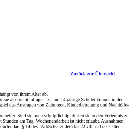
Zurück zur Übersicht
 hängt von ihrem Alter ab.
r sie also nicht infrage. 13- und 14-jährige Schüler können in den
Beispiel das Austragen von Zeitungen, Kinder­betreuung und Nachhilfe­
elfer. Sind sie noch schul­pflichtig, dürfen sie in den Ferien bis zu
ht Stunden am Tag. Wochenend­arbeit ist nicht erlaubt. Ausnahmen
n dürfen laut § 14 des JArbSchG zudem bis 22 Uhr in Gaststätten