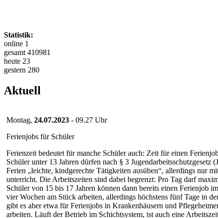
Statistik:
online 1
gesamt 410981
heute 23
gestern 280
Aktuell
Montag,
24.07.2023
- 09.27 Uhr
Ferienjobs für Schüler
Ferienzeit bedeutet für manche Schüler auch: Zeit für einen Ferienjo
Schüler unter 13 Jahren dürfen nach § 3 Jugend­arbeits­schutz­gesetz 
Ferien „leichte, kind­gerechte Tätigk­eiten ausüben“, allerdings nur
unterricht. Die Arbeits­zeiten sind dabei begrenzt: Pro Tag darf ma
Schüler von 15 bis 17 Jahren können dann bereits einen Ferienjob im k
vier Wochen am Stück arbeiten, allerdings höchstens fünf Tage in de
gibt es aber etwa für Ferienjobs in Kranken­häusern und Pflege­heim
arbeiten. Läuft der Betrieb im Schicht­system, ist auch eine Arbeitszei