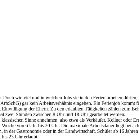
b. Doch wie viel und in welchen Jobs sie in den Ferien arbeiten dürfen,
(JArbSchG) gar kein Arbeits­verhältnis eingehen. Ein Ferienjob kommt fü
 mit Einwilligung der Eltern. Zu den erlaubten Tätigk­eiten zählen zum 
ximal zwei Stunden zwischen 8 Uhr und 18 Uhr gearbeitet werden.
lassischen Sinne annehmen, also etwa als Verkäufer, Kellner oder Ernte­h
r Woche von 6 Uhr bis 20 Uhr. Die maximale Arbeits­dauer liegt bei ac
en, in der Gastronomie oder in der Land­wirtschaft. Schüler ab 16 Jahre
t bis 23 Uhr erlaubt.