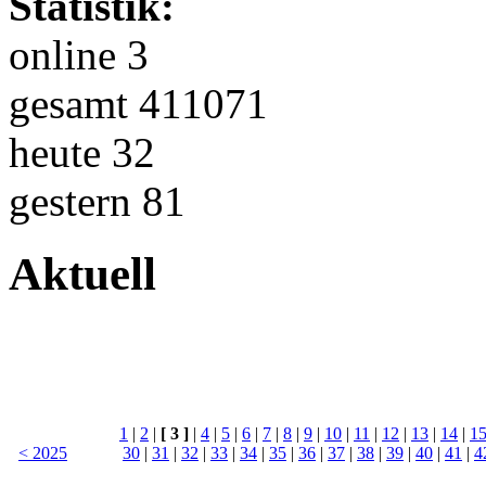
Statistik:
online 3
gesamt 411071
heute 32
gestern 81
Aktuell
1
|
2
|
[ 3 ]
|
4
|
5
|
6
|
7
|
8
|
9
|
10
|
11
|
12
|
13
|
14
|
1
< 2025
30
|
31
|
32
|
33
|
34
|
35
|
36
|
37
|
38
|
39
|
40
|
41
|
4