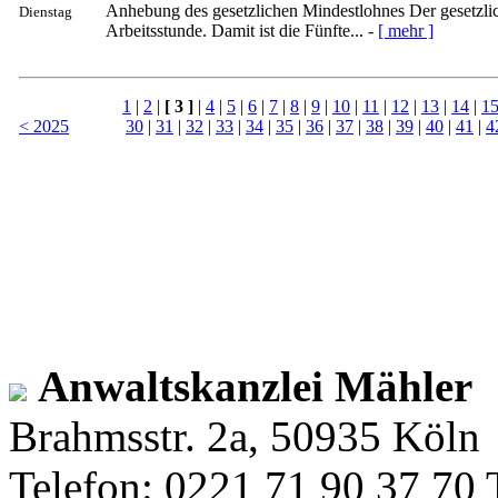
Anhebung des gesetzlichen Mindestlohnes Der gesetzlich
Dienstag
Arbeitsstunde. Damit ist die Fünfte... -
[ mehr ]
1
|
2
|
[ 3 ]
|
4
|
5
|
6
|
7
|
8
|
9
|
10
|
11
|
12
|
13
|
14
|
1
< 2025
30
|
31
|
32
|
33
|
34
|
35
|
36
|
37
|
38
|
39
|
40
|
41
|
4
Anwaltskanzlei Mähler
Brahmsstr. 2a, 50935 Köln
Telefon: 0221 71 90 37 70 