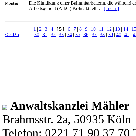
Die Kündigung einer Bahnmitarbeiterin, die während de
Montag
Arbeitsgericht (ArbG) Köln aktuell... -
[ mehr ]
1
|
2
|
3
|
4
|
[ 5 ]
|
6
|
7
|
8
|
9
|
10
|
11
|
12
|
13
|
14
|
1
< 2025
30
|
31
|
32
|
33
|
34
|
35
|
36
|
37
|
38
|
39
|
40
|
41
|
4
Anwaltskanzlei Mähler
Brahmsstr. 2a, 50935 Köln
Telefon: 0221 71 90 37 70 