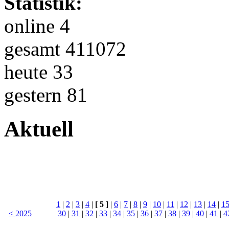
Statistik:
online 4
gesamt 411072
heute 33
gestern 81
Aktuell
1
|
2
|
3
|
4
|
[ 5 ]
|
6
|
7
|
8
|
9
|
10
|
11
|
12
|
13
|
14
|
1
< 2025
30
|
31
|
32
|
33
|
34
|
35
|
36
|
37
|
38
|
39
|
40
|
41
|
4