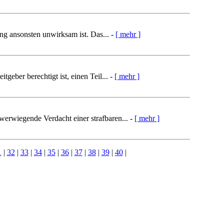
ng ansonsten unwirksam ist. Das... -
[ mehr ]
eber berechtigt ist, einen Teil... -
[ mehr ]
werwiegende Verdacht einer strafbaren... -
[ mehr ]
1
|
32
|
33
|
34
|
35
|
36
|
37
|
38
|
39
|
40
|