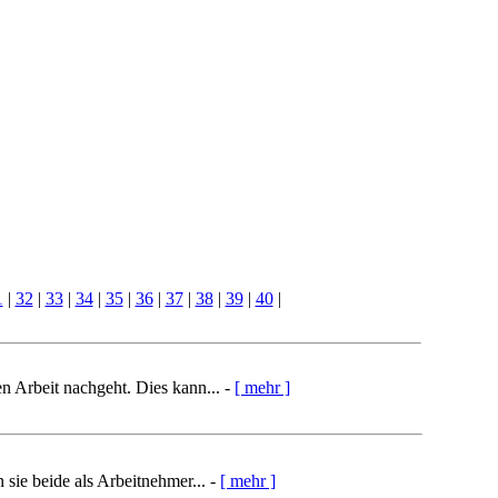
1
|
32
|
33
|
34
|
35
|
36
|
37
|
38
|
39
|
40
|
en Arbeit nachgeht. Dies kann... -
[ mehr ]
 sie beide als Arbeitnehmer... -
[ mehr ]