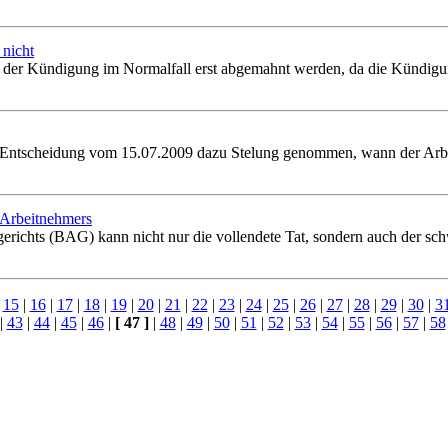
nicht
or der Kündigung im Normalfall erst abgemahnt werden, da die Kündigu
 Entscheidung vom 15.07.2009 dazu Stelung genommen, wann der Arbeitg
 Arbeitnehmers
richts (BAG) kann nicht nur die vollendete Tat, sondern auch der sch
|
15
|
16
|
17
|
18
|
19
|
20
|
21
|
22
|
23
|
24
|
25
|
26
|
27
|
28
|
29
|
30
|
3
|
43
|
44
|
45
|
46
|
[ 47 ]
|
48
|
49
|
50
|
51
|
52
|
53
|
54
|
55
|
56
|
57
|
58