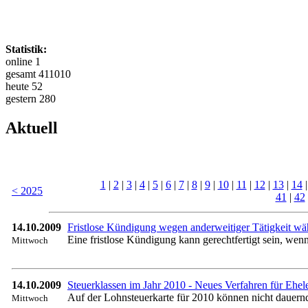
Statistik:
online 1
gesamt 411010
heute 52
gestern 280
Aktuell
1
|
2
|
3
|
4
|
5
|
6
|
7
|
8
|
9
|
10
|
11
|
12
|
13
|
14
< 2025
41
|
42
14.10.2009
Fristlose Kündigung wegen anderweitiger Tätigkeit w
Eine fristlose Kündigung kann gerechtfertigt sein, wen
Mittwoch
14.10.2009
Steuerklassen im Jahr 2010 - Neues Verfahren für Ehel
Auf der Lohnsteuerkarte für 2010 können nicht dauernd g
Mittwoch