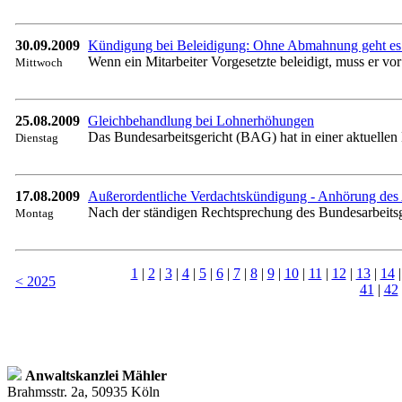
30.09.2009
Kündigung bei Beleidigung: Ohne Abmahnung geht es 
Wenn ein Mitarbeiter Vorgesetzte beleidigt, muss er v
Mittwoch
25.08.2009
Gleichbehandlung bei Lohnerhöhungen
Das Bundesarbeitsgericht (BAG) hat in einer aktuellen
Dienstag
17.08.2009
Außerordentliche Verdachtskündigung - Anhörung des
Nach der ständigen Rechtsprechung des Bundesarbeitsge
Montag
1
|
2
|
3
|
4
|
5
|
6
|
7
|
8
|
9
|
10
|
11
|
12
|
13
|
14
< 2025
41
|
42
Anwaltskanzlei Mähler
Brahmsstr. 2a, 50935 Köln