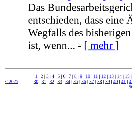
Das Bundesarbeitsgeric
entschieden, dass ein
Wegfalls des bisherige
ist, wenn... -
[ mehr ]
1
|
2
|
3
|
4
|
5
|
6
|
7
|
8
|
9
|
10
|
11
|
12
|
13
|
14
|
15
< 2025
30
|
31
|
32
|
33
|
34
|
35
|
36
|
37
|
38
|
39
|
40
|
41
|
4
5