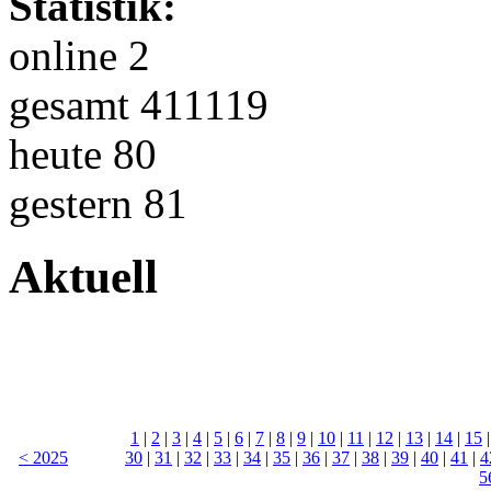
Statistik:
online 2
gesamt 411119
heute 80
gestern 81
Aktuell
1
|
2
|
3
|
4
|
5
|
6
|
7
|
8
|
9
|
10
|
11
|
12
|
13
|
14
|
15
< 2025
30
|
31
|
32
|
33
|
34
|
35
|
36
|
37
|
38
|
39
|
40
|
41
|
4
5