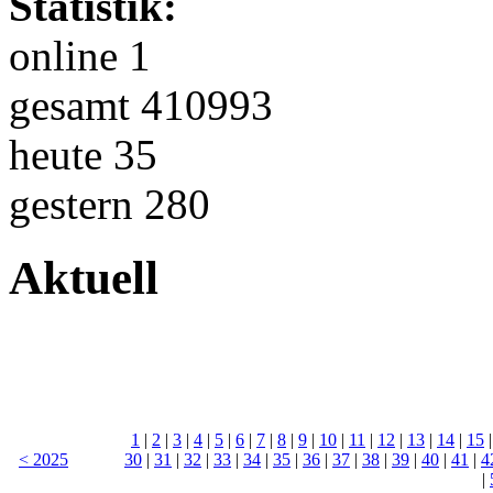
Statistik:
online 1
gesamt 410993
heute 35
gestern 280
Aktuell
1
|
2
|
3
|
4
|
5
|
6
|
7
|
8
|
9
|
10
|
11
|
12
|
13
|
14
|
15
< 2025
30
|
31
|
32
|
33
|
34
|
35
|
36
|
37
|
38
|
39
|
40
|
41
|
4
|