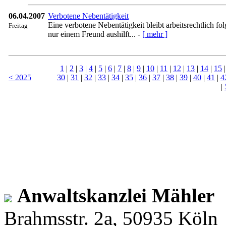
06.04.2007
Verbotene Nebentätigkeit
Eine verbotene Nebentätigkeit bleibt arbeitsrechtlich f
Freitag
nur einem Freund aushilft... -
[ mehr ]
1
|
2
|
3
|
4
|
5
|
6
|
7
|
8
|
9
|
10
|
11
|
12
|
13
|
14
|
15
< 2025
30
|
31
|
32
|
33
|
34
|
35
|
36
|
37
|
38
|
39
|
40
|
41
|
4
|
Anwaltskanzlei Mähler
Brahmsstr. 2a, 50935 Köln