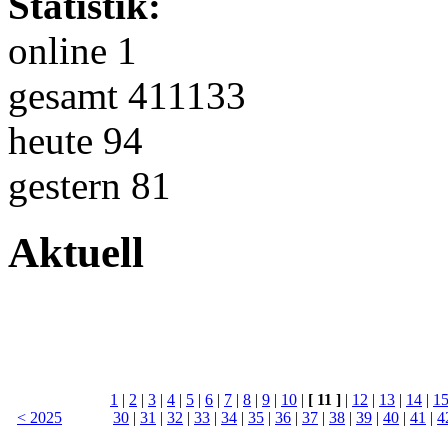
Statistik:
online 1
gesamt 411133
heute 94
gestern 81
Aktuell
1
|
2
|
3
|
4
|
5
|
6
|
7
|
8
|
9
|
10
|
[ 11 ]
|
12
|
13
|
14
|
1
< 2025
30
|
31
|
32
|
33
|
34
|
35
|
36
|
37
|
38
|
39
|
40
|
41
|
4