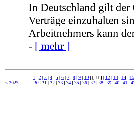
In Deutschland gilt der
Verträge einzuhalten s
Arbeit­nehmers kann der
-
[ mehr ]
1
|
2
|
3
|
4
|
5
|
6
|
7
|
8
|
9
|
10
|
[ 11 ]
|
12
|
13
|
14
|
1
< 2025
30
|
31
|
32
|
33
|
34
|
35
|
36
|
37
|
38
|
39
|
40
|
41
|
4