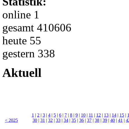
Statistik:
online 1
gesamt 410606
heute 55
gestern 338
Aktuell
1
|
2
|
3
|
4
|
5
|
6
|
7
|
8
|
9
|
10
|
11
|
12
|
13
|
14
|
15
|
< 2025
30
|
31
|
32
|
33
|
34
|
35
|
36
|
37
|
38
|
39
|
40
|
41
|
4