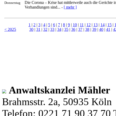
Die Corona – Krise hat mittlerweile auch die Gerichte in
Donnerstag
Verhandlungen sind... -
[ mehr ]
1
|
2
|
3
|
4
|
5
|
6
|
7
|
8
|
9
|
10
|
11
|
12
|
13
|
14
|
15
|
< 2025
30
|
31
|
32
|
33
|
34
|
35
|
36
|
37
|
38
|
39
|
40
|
41
|
4
Anwaltskanzlei Mähler
Brahmsstr. 2a, 50935 Köln
Telefon: 0221 71 90 37 70 