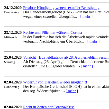
24.12.2020
Fristlose Kündigung wegen sexueller Belästigung
Das Landesarbeitsgericht (LAG) Köln hat mit Urteil v
Donnerstag
wegen eines sexuellen Übergriffs... -
[ mehr ]
23.12.2020
Rechte und Pflichten während Corona
In der Pandemie hat sich die Arbeitswelt rapide veränd
Mittwoch
verbracht. Nachfolgend ein Überblick... -
[ mehr ]
25.04.2020
Vorsicht - Bußgeldkatalog ab 28. April erheblich verschä
Ab Dienstag (28. April) gilt in Deutschland der neue 
Samstag
einstellen. Die Bußgelder wurden... -
[ mehr ]
02.04.2020
Widerruf von Darlehen wieder möglich!!!
Der Europäische Gerichtshof (EuGH) hat in einem aktuel
Donnerstag
den sog. Widerrufsjoker... -
[ mehr ]
02.04.2020
Recht in Zeiten der Corona-Krise