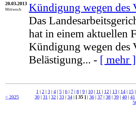
20.03.2013
Kündigung wegen des Ve
Mittwoch
Das Landesarbeitsgeri
hat in einem aktuellen 
Kündigung wegen des V
Belästigung... -
[ mehr ]
1
|
2
|
3
|
4
|
5
|
6
|
7
|
8
|
9
|
10
|
11
|
12
|
13
|
14
|
15
< 2025
30
|
31
|
32
|
33
|
34
|
[ 35 ]
|
36
|
37
|
38
|
39
|
40
|
41
5