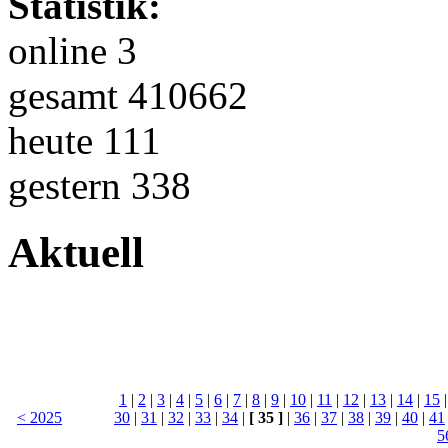
Statistik:
online 3
gesamt 410662
heute 111
gestern 338
Aktuell
1
|
2
|
3
|
4
|
5
|
6
|
7
|
8
|
9
|
10
|
11
|
12
|
13
|
14
|
15
< 2025
30
|
31
|
32
|
33
|
34
|
[ 35 ]
|
36
|
37
|
38
|
39
|
40
|
41
5