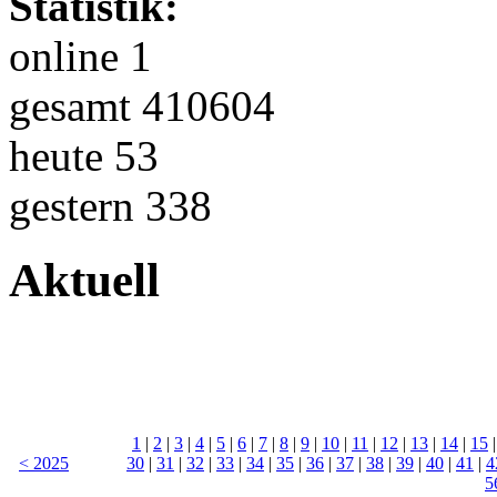
Statistik:
online 1
gesamt 410604
heute 53
gestern 338
Aktuell
1
|
2
|
3
|
4
|
5
|
6
|
7
|
8
|
9
|
10
|
11
|
12
|
13
|
14
|
15
< 2025
30
|
31
|
32
|
33
|
34
|
35
|
36
|
37
|
38
|
39
|
40
|
41
|
4
5