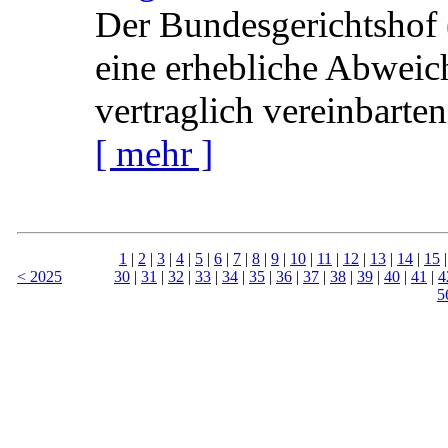
Der Bundesgerichtshof 
eine erhebliche Abweic
vertraglich vereinbarte
[ mehr ]
1
|
2
|
3
|
4
|
5
|
6
|
7
|
8
|
9
|
10
|
11
|
12
|
13
|
14
|
15
< 2025
30
|
31
|
32
|
33
|
34
|
35
|
36
|
37
|
38
|
39
|
40
|
41
|
4
5