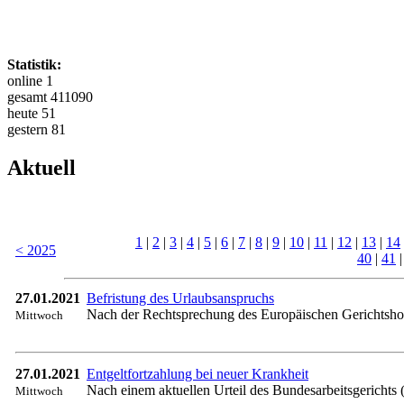
Statistik:
online 1
gesamt 411090
heute 51
gestern 81
Aktuell
1
|
2
|
3
|
4
|
5
|
6
|
7
|
8
|
9
|
10
|
11
|
12
|
13
|
14
< 2025
40
|
41
27.01.2021
Befristung des Urlaubsanspruchs
Nach der Rechtsprechung des Europäischen Gerichtshofs
Mittwoch
27.01.2021
Entgeltfortzahlung bei neuer Krankheit
Nach einem aktuellen Urteil des Bundesarbeitsgerichts (
Mittwoch