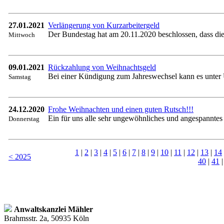
27.01.2021
Verlängerung von Kurzarbeitergeld
Der Bundestag hat am 20.11.2020 beschlossen, dass die
Mittwoch
09.01.2021
Rückzahlung von Weihnachtsgeld
Bei einer Kündigung zum Jahreswechsel kann es unter 
Samstag
24.12.2020
Frohe Weihnachten und einen guten Rutsch!!!
Ein für uns alle sehr ungewöhnliches und angespanntes
Donnerstag
1
|
2
|
3
|
4
|
5
|
6
|
7
|
8
|
9
|
10
|
11
|
12
|
13
|
14
< 2025
40
|
41
Anwaltskanzlei Mähler
Brahmsstr. 2a, 50935 Köln