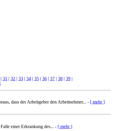
|
31
|
32
|
33
|
34
|
35
|
36
|
37
|
38
|
39
|
8
aus, dass der Arbeitgeber den Arbeitnehmer... -
[ mehr ]
Falle einer Erkrankung des... -
[ mehr ]