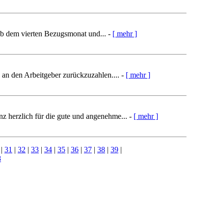
ab dem vierten Bezugsmonat und... -
[ mehr ]
an den Arbeitgeber zurückzuzahlen.... -
[ mehr ]
z herzlich für die gute und angenehme... -
[ mehr ]
|
31
|
32
|
33
|
34
|
35
|
36
|
37
|
38
|
39
|
8