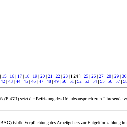
|
15
|
16
|
17
|
18
|
19
|
20
|
21
|
22
|
23
|
[ 24 ]
|
25
|
26
|
27
|
28
|
29
|
30
|
42
|
43
|
44
|
45
|
46
|
47
|
48
|
49
|
50
|
51
|
52
|
53
|
54
|
55
|
56
|
57
|
5
 (EuGH) setzt die Befristung des Urlaubsanspruch zum Jahresende vor
BAG) ist die Verpflichtung des Arbeitgebers zur Entgeltfortzahlung im 