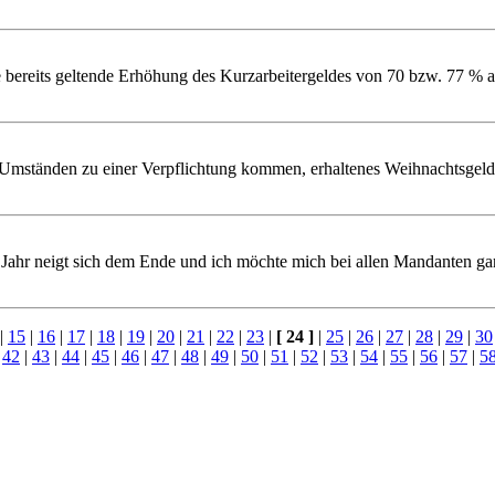
 bereits geltende Erhöhung des Kurzarbeitergeldes von 70 bzw. 77 % 
Umständen zu einer Verpflichtung kommen, erhaltenes Weihnachtsgeld 
 Jahr neigt sich dem Ende und ich möchte mich bei allen Mandanten gan
|
15
|
16
|
17
|
18
|
19
|
20
|
21
|
22
|
23
|
[ 24 ]
|
25
|
26
|
27
|
28
|
29
|
30
|
42
|
43
|
44
|
45
|
46
|
47
|
48
|
49
|
50
|
51
|
52
|
53
|
54
|
55
|
56
|
57
|
5