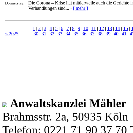
Die Corona – Krise hat mittlerweile auch die Gerichte in
Donnerstag
Verhandlungen sind... -
[ mehr ]
1
|
2
|
3
|
4
|
5
|
6
|
7
|
8
|
9
|
10
|
11
|
12
|
13
|
14
|
15
|
< 2025
30
|
31
|
32
|
33
|
34
|
35
|
36
|
37
|
38
|
39
|
40
|
41
|
4
Anwaltskanzlei Mähler
Brahmsstr. 2a, 50935 Köln
Telefon: 0221 71 90 37 70 