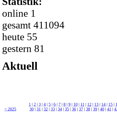
Statistik:
online 1
gesamt 411094
heute 55
gestern 81
Aktuell
1
|
2
|
3
|
4
|
5
|
6
|
7
|
8
|
9
|
10
|
11
|
12
|
13
|
14
|
15
|
< 2025
30
|
31
|
32
|
33
|
34
|
35
|
36
|
37
|
38
|
39
|
40
|
41
|
4