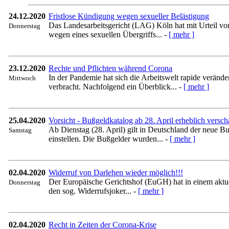
24.12.2020
Fristlose Kündigung wegen sexueller Belästigung
Das Landesarbeitsgericht (LAG) Köln hat mit Urteil v
Donnerstag
wegen eines sexuellen Übergriffs... -
[ mehr ]
23.12.2020
Rechte und Pflichten während Corona
In der Pandemie hat sich die Arbeitswelt rapide veränd
Mittwoch
verbracht. Nachfolgend ein Überblick... -
[ mehr ]
25.04.2020
Vorsicht - Bußgeldkatalog ab 28. April erheblich verschä
Ab Dienstag (28. April) gilt in Deutschland der neue 
Samstag
einstellen. Die Bußgelder wurden... -
[ mehr ]
02.04.2020
Widerruf von Darlehen wieder möglich!!!
Der Europäische Gerichtshof (EuGH) hat in einem aktuel
Donnerstag
den sog. Widerrufsjoker... -
[ mehr ]
02.04.2020
Recht in Zeiten der Corona-Krise