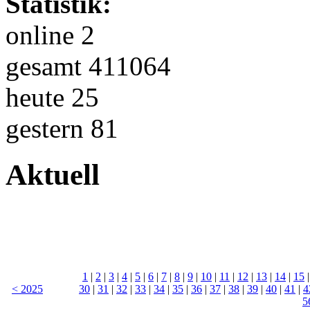
Statistik:
online 2
gesamt 411064
heute 25
gestern 81
Aktuell
1
|
2
|
3
|
4
|
5
|
6
|
7
|
8
|
9
|
10
|
11
|
12
|
13
|
14
|
15
< 2025
30
|
31
|
32
|
33
|
34
|
35
|
36
|
37
|
38
|
39
|
40
|
41
|
4
5