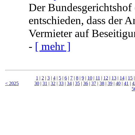
Der Bundesgerichtshof
entschieden, dass der A
Vermieter auf Beseitig
-
[ mehr ]
1
|
2
|
3
|
4
|
5
|
6
|
7
|
8
|
9
|
10
|
11
|
12
|
13
|
14
|
15
< 2025
30
|
31
|
32
|
33
|
34
|
35
|
36
|
37
|
38
|
39
|
40
|
41
|
4
5