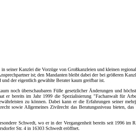
in seiner Kanzlei die Vorzüge von Großkanzleien und kleinen regiona
 Ansprechpartner ist; den Mandanten bleibt dabei der bei größeren Kanzl
und der eigentlich gewählte Berater kaum greifbar ist.
aum noch überschaubaren Fülle gesetzlicher Änderungen und höchstri
 hat er bereits im Jahr 1999 die Spezialisierung "Fachanwalt für Arb
ährleisten zu können. Dabei kann er die Erfahrungen seiner mehrjäh
recht sowie Allgemeines Zivilrecht das Beratungsniveau bieten, das f
ondere Schwedt, wo er in der Vergangenheit bereits seit 1996 im Rahm
sdorfer Str. 4 in 16303 Schwedt eröffnet.